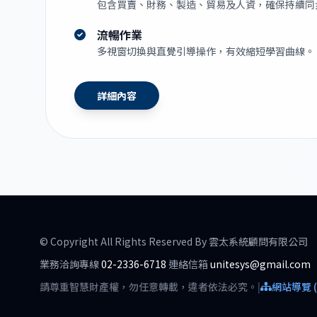
包含買賣、財務、製造、貿易及人資，確保持續同
流暢作業
多視窗切換與直覺引導操作，有效縮短學習曲線。
詳細內容
© Copyright All Rights Reserved By 雲太系統顧問有限公司
業務洽詢專線
02-2336-6718
連絡信箱
unitesys@gmail.com
請尊重智慧財產權，勿任意轉載，違者依法必究。
|
網站導覽 (S