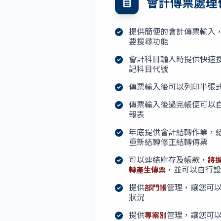
會計傳票處理
提供簡便的會計傳票輸入
要搜尋功能
會計科目輸入時提供快速
記科目代號
傳票輸入後可以列印半張
傳票輸入後過完帳便可以
報表
年底提供會計結轉作業，
重新結轉修正結轉傳票
可以連結庫存及帳款，
將
，並可以自行設
轉產生傳票
提供
管理，讓您可
部門帳
狀況
提供
管理，讓您可
專案別