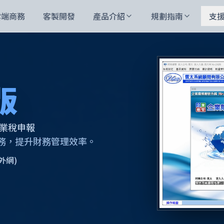
雲端商務
客製開發
產品介紹
規劃指南
支
版
 營業稅申報
務，提升財務管理效率。
外網)