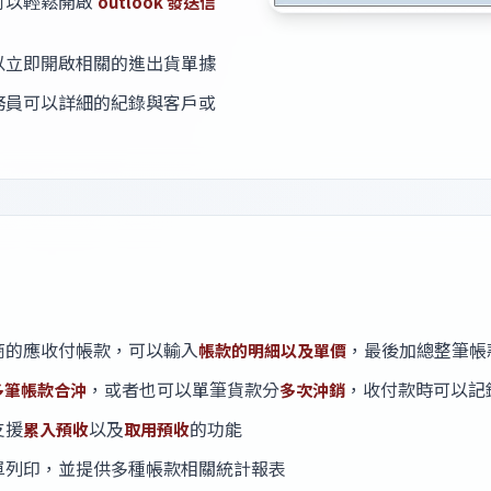
可以輕鬆開啟
outlook 發送信
以立即開啟相關的進出貨單據
務員可以詳細的紀錄與客戶或
商的應收付帳款，可以輸入
，最後加總整筆帳
帳款的明細以及單價
，或者也可以單筆貨款分
，收付款時可以記
多筆帳款合沖
多次沖銷
支援
以及
的功能
累入預收
取用預收
單列印，並提供多種帳款相關統計報表