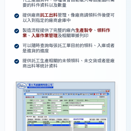
要的料件資料以及數量
提供廠商
託工出料
管理，像廠商請領料件後便可
以入到指定的廠商倉庫中
製造流程提供了完整的廠內
生產製令
、
領料作
業
、
入庫作業管理
及相關單據列印
可以隨時查詢每張託工單目前的領料、入庫或者
是進貨的進度
提供託工生產相關的未領領料、未交貨或者是廠
商出料等統計資料