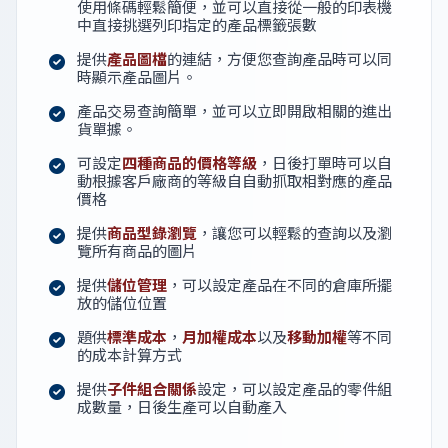
使用條碼輕鬆簡便，並可以直接從一般的印表機
中直接挑選列印指定的產品標籤張數
提供
產品圖檔
的連結，方便您查詢產品時可以同
時顯示產品圖片。
產品交易查詢簡單，並可以立即開啟相關的進出
貨單據。
可設定
四種商品的價格等級
，日後打單時可以自
動根據客戶廠商的等級自自動抓取相對應的產品
價格
提供
商品型錄瀏覽
，讓您可以輕鬆的查詢以及瀏
覽所有商品的圖片
提供
儲位管理
，可以設定產品在不同的倉庫所擺
放的儲位位置
題供
標準成本
，
月加權成本
以及
移動加權
等不同
的成本計算方式
提供
子件組合關係
設定，可以設定產品的零件組
成數量，日後生產可以自動產入