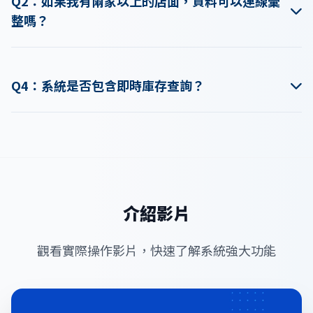
Q2：如果我有兩家以上的店面，資料可以連線彙
的 PC 轉變為高效 POS 收銀系統。
整嗎？
可以！門市銷售幫手可透過資料傳輸模組與後台「買賣幫
手」或「企業總管」整合，將各門市的每日銷售資料上傳至
Q4：系統是否包含即時庫存查詢？
總公司，實現多店連網管理功能。
是的，系統內建完整的庫存現量管理，每一筆銷貨存檔後會
即時扣減該門市庫存，並提供異動詳情表方便管理人員追蹤
每件商品的流向。
介紹影片
觀看實際操作影片，快速了解系統強大功能