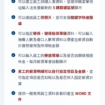
可以建立員工詳細人事資料，並提供簡潔單地
址輸入法支援最新的
5 碼郵遞區號
顯示
可以連結員工
供照片
，並可支援
關鍵字快速搜
尋
可以指定
勞保、健保投保等級
資料，可以輸入
撫養人數及眷口人數等資料以便產生薪資自動
計算勞健保及所得稅金額
可以輸入員工的
勞退等級
以及是否自願提撥退
休金，每月薪資單會自動顯示
員工的薪資明細可以自行設定項目及金額
，並
可指定項目是否扣稅以及是否併入固定薪資計
算
提供一般常用員工資料表套印產生
WORD 文
件